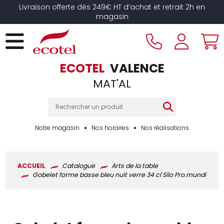
Panneau de gestion des cookies
Livraison offerte dès 249€ HT d’achat et retrait 2h en
magasin
ECOTEL
VALENCE
MAT'AL
Notre magasin
Nos horaires
Nos réalisations
ACCUEIL
Catalogue
Arts de la table
Gobelet forme basse bleu nuit verre 34 cl Silo Pro.mundi