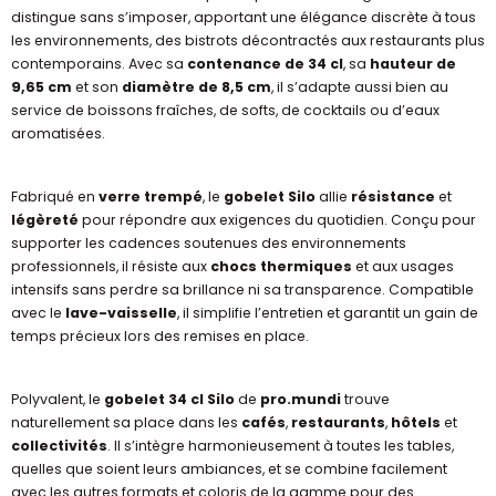
distingue sans s’imposer, apportant une élégance discrète à tous
les environnements, des bistrots décontractés aux restaurants plus
contemporains. Avec sa
contenance de 34 cl
, sa
hauteur de
9,65 cm
et son
diamètre de 8,5 cm
, il s’adapte aussi bien au
service de boissons fraîches, de softs, de cocktails ou d’eaux
aromatisées.
Fabriqué en
verre trempé
, le
gobelet Silo
allie
résistance
et
légèreté
pour répondre aux exigences du quotidien. Conçu pour
supporter les cadences soutenues des environnements
professionnels, il résiste aux
chocs thermiques
et aux usages
intensifs sans perdre sa brillance ni sa transparence. Compatible
avec le
lave-vaisselle
, il simplifie l’entretien et garantit un gain de
temps précieux lors des remises en place.
Polyvalent, le
gobelet 34 cl Silo
de
pro.mundi
trouve
naturellement sa place dans les
cafés
,
restaurants
,
hôtels
et
collectivités
. Il s’intègre harmonieusement à toutes les tables,
quelles que soient leurs ambiances, et se combine facilement
avec les autres formats et coloris de la gamme pour des