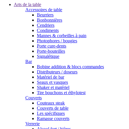
Arts de la table
Accessoires de table
Beurriers
Bonbonnières
Cendriers
Condiments
Mannes & corbeilles à pain
Photophores / bougies
Porte cure-dents
Porte-bouteilles
Signalétique
Bar
Bobine addition & blocs commandes
Distributeurs / doseurs
Matériel de bar
Seaux et vasques
Shaker et matériel
Tire bouchons et éthylotest
Couverts
Couteaux steak
Couverts de table
Les spécifiques
Ramasse couverts
Verrerie
Alcool fort / bières