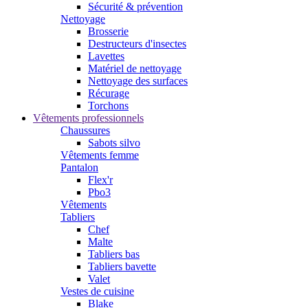
Sécurité & prévention
Nettoyage
Brosserie
Destructeurs d'insectes
Lavettes
Matériel de nettoyage
Nettoyage des surfaces
Récurage
Torchons
Vêtements professionnels
Chaussures
Sabots silvo
Vêtements femme
Pantalon
Flex'r
Pbo3
Vêtements
Tabliers
Chef
Malte
Tabliers bas
Tabliers bavette
Valet
Vestes de cuisine
Blake