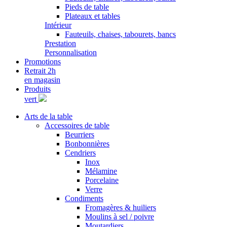
Pieds de table
Plateaux et tables
Intérieur
Fauteuils, chaises, tabourets, bancs
Prestation
Personnalisation
Promotions
Retrait 2h
en magasin
Produits
vert
Arts de la table
Accessoires de table
Beurriers
Bonbonnières
Cendriers
Inox
Mélamine
Porcelaine
Verre
Condiments
Fromagères & huiliers
Moulins à sel / poivre
Moutardiers