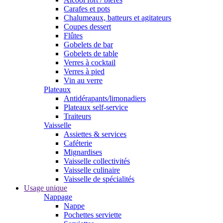
Carafes et pots
Chalumeaux, batteurs et agitateurs
Coupes dessert
Flûtes
Gobelets de bar
Gobelets de table
Verres à cocktail
Verres à pied
Vin au verre
Plateaux
Antidérapants/limonadiers
Plateaux self-service
Traiteurs
Vaisselle
Assiettes & services
Caféterie
Mignardises
Vaisselle collectivités
Vaisselle culinaire
Vaisselle de spécialités
Usage unique
Nappage
Nappe
Pochettes serviette