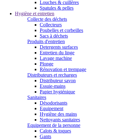
Louches & cuillères
Spatules & pelles
Hygiène et entretien
Collecte des déchets
Collecteurs
Poubelles et corbeilles
Sacs à déchets
Produits d'entretien
Detergents surfaces
Entretien du linge
Lavage machine
Plonge
Rénovation et trempage
Distributeurs et recharges
Distributeur savon
Essuie-mains
Papier hygiénique
Sanitaires
Désodorisants
Equipement
Hygiène des mains
Nettoyants sanitaires
Equipement de la personne
Calots & toques
Gants