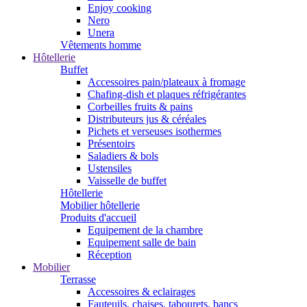
Enjoy cooking
Nero
Unera
Vêtements homme
Hôtellerie
Buffet
Accessoires pain/plateaux à fromage
Chafing-dish et plaques réfrigérantes
Corbeilles fruits & pains
Distributeurs jus & céréales
Pichets et verseuses isothermes
Présentoirs
Saladiers & bols
Ustensiles
Vaisselle de buffet
Hôtellerie
Mobilier hôtellerie
Produits d'accueil
Equipement de la chambre
Equipement salle de bain
Réception
Mobilier
Terrasse
Accessoires & eclairages
Fauteuils, chaises, tabourets, bancs