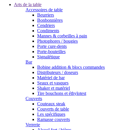
Arts de la table
Accessoires de table
Beurriers
Bonbonnières
Cendriers
Condiments
Mannes & corbeilles à pain
Photophores / bougies
Porte cure-dents
Porte-bouteilles
Signalétique
Bar
Bobine addition & blocs commandes
Distributeurs / doseurs
Matériel de bar
Seaux et vasques
Shaker et matériel
Tire bouchons et éthylotest
Couverts
Couteaux steak
Couverts de table
Les spécifiques
Ramasse couverts
Verrerie
Alcool fort / bières