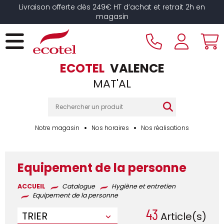
Panneau de gestion des cookies
Livraison offerte dès 249€ HT d’achat et retrait 2h en
magasin
ECOTEL
VALENCE
MAT'AL
Notre magasin
Nos horaires
Nos réalisations
Equipement de la personne
ACCUEIL
Catalogue
Hygiène et entretien
Equipement de la personne
43
TRIER
Article(s)