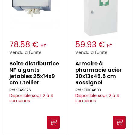
78.58 €
59.93 €
HT
HT
Vendu à l'unité
Vendu à l'unité
Boîte distributrice
Armoire à
NF à gants
pharmacie acier
jetables 25x14x9
30x13x45,5 cm
cm L.tellier
Rossignol
Réf : E49376
Réf : E1004683
Disponible sous 2 à 4
Disponible sous 2 à 4
semaines
semaines