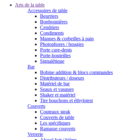
Arts de la table
Accessoires de table
Beurriers
Bonbonnières
Cendriers
Condiments
Mannes & corbeilles à pain
Photophores / bougies
Porte cure-dents
Porte-bouteilles
Signalétique
Bar
Bobine addition & blocs commandes
Distributeurs / doseurs
Matériel de bar
Seaux et vasques
Shaker et matériel
Tire bouchons et éthylotest
Couverts
Couteaux steak
Couverts de table
Les spécifiques
Ramasse couverts
Verrerie
Alcool fort / bières