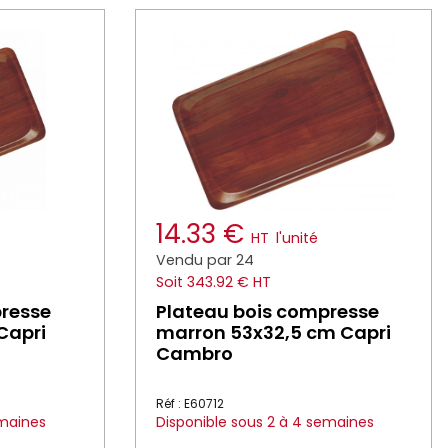
14.33 €
HT
l'unité
Vendu par 24
Soit 343.92 € HT
presse
Plateau bois compresse
Capri
marron 53x32,5 cm Capri
Cambro
Réf : E60712
emaines
Disponible sous 2 à 4 semaines