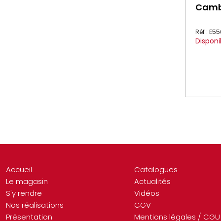
Camb
Réf : E5
Disponi
Accueil
Catalogues
Le magasin
Actualités
S'y rendre
Vidéos
Nos réalisations
CGV
Présentation
Mentions légales / CGU