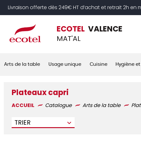
Panneau de gestion des cookies
Livraison offerte dès 249€ HT d’achat et retrait 2h en
ECOTEL
VALENCE
MAT'AL
Arts de la table
Usage unique
Cuisine
Hygiène et
Plateaux capri
ACCUEIL
Catalogue
Arts de la table
Pla
TRIER