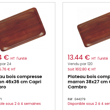
24 €
13.44 €
HT
l'unité
HT
l'unité
par 24
Vendu par 120
5.76 € HT
Soit 1612.80 € HT
au bois compresse
Plateau bois com
on 46x36 cm Capri
marron 38x27 cm 
ro
Cambro
71
Réf : E44279
ble sous 2 à 4 semaines
Disponible sous 2 à 4 s