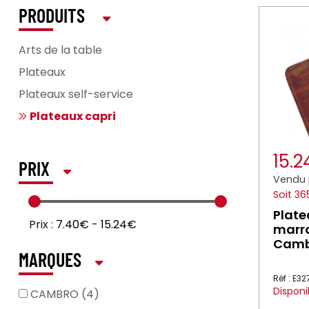
PRODUITS
Arts de la table
Plateaux
Plateaux self-service
Plateaux capri
15.
PRIX
Vendu 
Soit 36
Plate
Prix :
7.40€
-
15.24€
marr
Camb
MARQUES
Réf : E32
Disponi
CAMBRO (4)