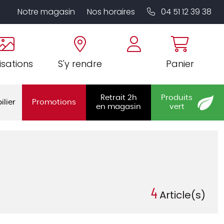
Notre magasin
Nos horaires
04 51 12 39 38
isations
S'y rendre
Panier
Retrait 2h
Produits
ilier
Promotions
en magasin
vert
4
Article(s)