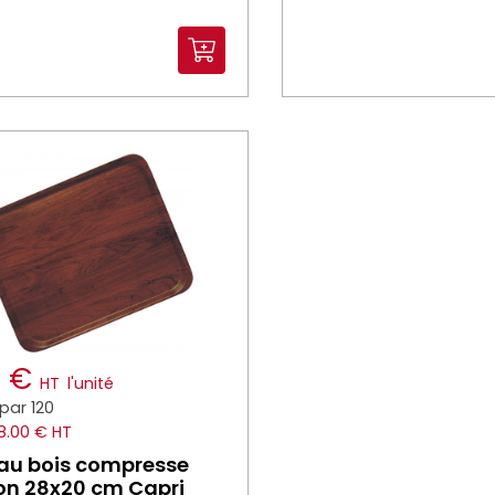
0 €
HT
l'unité
par 120
8.00 € HT
au bois compresse
on 28x20 cm Capri