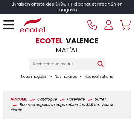
Panneau de gestion des cookies
Livraison offerte dès 249€ HT d’achat et retrait 2h en
magasin
ECOTEL
VALENCE
MAT'AL
Notre magasin
Nos horaires
Nos réalisations
ACCUEIL
Catalogue
Hôtellerie
Buffet
Bac rectangulaire rouge mélamine 32,5 cm Vestah
Platex