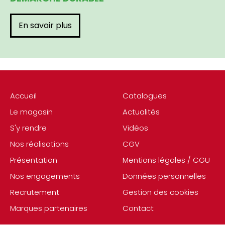
En savoir plus
Accueil
Catalogues
Le magasin
Actualités
S'y rendre
Vidéos
Nos réalisations
CGV
Présentation
Mentions légales / CGU
Nos engagements
Données personnelles
Recrutement
Gestion des cookies
Marques partenaires
Contact