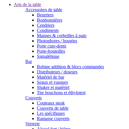
Arts de la table
Accessoires de table
Beurriers
Bonbonnières
Cendriers
Condiments
Mannes & corbeilles à pain
Photophores / bougies
Porte cure-dents
Porte-bouteilles
Signalétique
Bar
Bobine addition & blocs commandes
Distributeurs / doseurs
Matériel de bar
Seaux et vasques
Shaker et matériel
Tire bouchons et éthylotest
Couverts
Couteaux steak
Couverts de table
Les spécifiques
Ramasse couverts
Verrerie
Alcool fort / bières