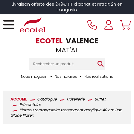
Panneau de gestion des cookies
Livraison offerte dès 249€ HT d’achat et retrait 2h en
magasin
ECOTEL
VALENCE
MAT'AL
Notre magasin
Nos horaires
Nos réalisations
ACCUEIL
Catalogue
Hôtellerie
Buffet
Présentoirs
Plateau rectangulaire transparent acrylique 40 cm Pap
Glace Platex