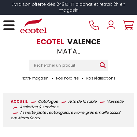
Panneau de gestion des cookies
Livraison offerte dès 249€ HT d’achat et retrait 2h en
magasin
ECOTEL
VALENCE
MAT'AL
Notre magasin
Nos horaires
Nos réalisations
ACCUEIL
Catalogue
Arts de la table
Vaisselle
Assiettes & services
Assiette plate rectangulaire ivoire grès émaillé 32x23
cm Merci Serax