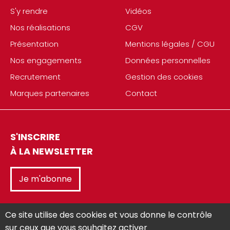
S'y rendre
Vidéos
Nos réalisations
CGV
Présentation
Mentions légales / CGU
Nos engagements
Données personnelles
Recrutement
Gestion des cookies
Marques partenaires
Contact
S'INSCRIRE
À LA NEWSLETTER
Je m'abonne
Ce site utilise des cookies et vous donne le contrôle
sur ceux que vous souhaitez activer