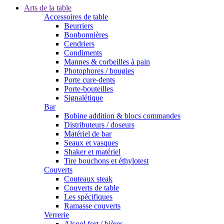
Arts de la table
Accessoires de table
Beurriers
Bonbonnières
Cendriers
Condiments
Mannes & corbeilles à pain
Photophores / bougies
Porte cure-dents
Porte-bouteilles
Signalétique
Bar
Bobine addition & blocs commandes
Distributeurs / doseurs
Matériel de bar
Seaux et vasques
Shaker et matériel
Tire bouchons et éthylotest
Couverts
Couteaux steak
Couverts de table
Les spécifiques
Ramasse couverts
Verrerie
Alcool fort / bières