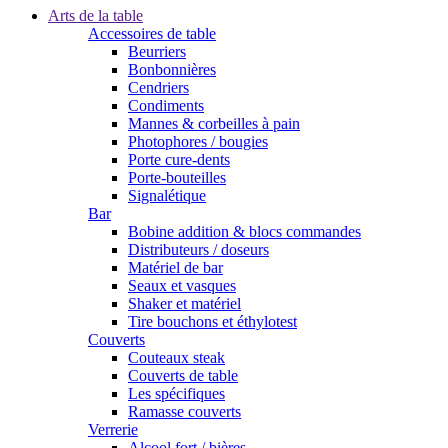
Arts de la table
Accessoires de table
Beurriers
Bonbonnières
Cendriers
Condiments
Mannes & corbeilles à pain
Photophores / bougies
Porte cure-dents
Porte-bouteilles
Signalétique
Bar
Bobine addition & blocs commandes
Distributeurs / doseurs
Matériel de bar
Seaux et vasques
Shaker et matériel
Tire bouchons et éthylotest
Couverts
Couteaux steak
Couverts de table
Les spécifiques
Ramasse couverts
Verrerie
Alcool fort / bières