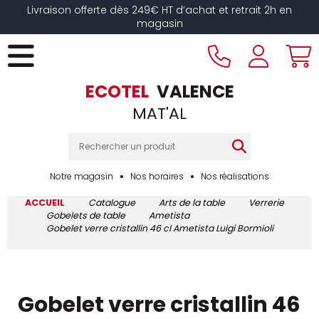
Livraison offerte dès 249€ HT d’achat et retrait 2h en
magasin
ECOTEL
VALENCE
MAT'AL
Notre magasin
Nos horaires
Nos réalisations
ACCUEIL
Catalogue
Arts de la table
Verrerie
Gobelets de table
Ametista
Gobelet verre cristallin 46 cl Ametista Luigi Bormioli
Gobelet verre cristallin 46