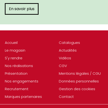
En savoir plus
Accueil
Catalogues
Le magasin
Actualités
S'y rendre
Vidéos
Nos réalisations
CGV
Présentation
Mentions légales / CGU
Nos engagements
Données personnelles
Recrutement
Gestion des cookies
Marques partenaires
Contact