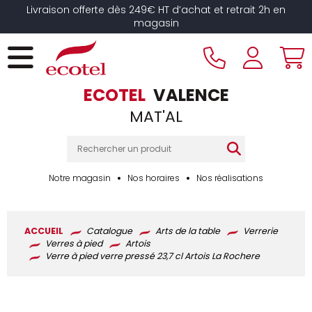
Panneau de gestion des cookies
Livraison offerte dès 249€ HT d’achat et retrait 2h en
magasin
ECOTEL
VALENCE
MAT'AL
Notre magasin
Nos horaires
Nos réalisations
ACCUEIL
Catalogue
Arts de la table
Verrerie
Verres à pied
Artois
Verre à pied verre pressé 23,7 cl Artois La Rochere